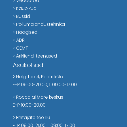
> Veoautod
> Kaubikud
> Bussid
> Põllumajandustehnika
> Haagised
> ADR
> CEMT
> Ärikliendi teenused
Asukohad
>
Helgi tee 4, Peetri küla
E-R 09:00-20.00, L 09:00-17.00
> Rocca al Mare keskus
E-P 10:00-20.00
> Ehitajate tee 116
E-R 09:00-21.00, L 09:00-17.00