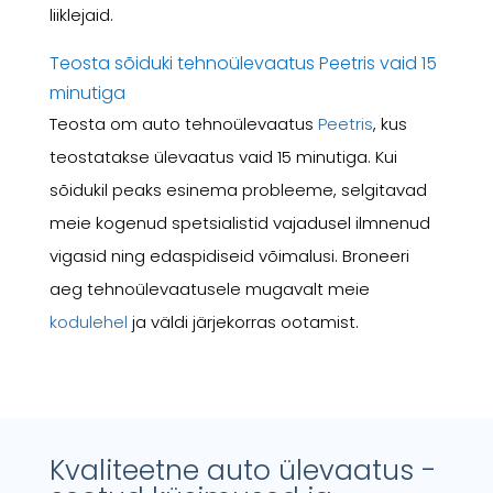
liiklejaid.
Teosta sõiduki tehnoülevaatus Peetris vaid 15
minutiga
Teosta om auto tehnoülevaatus
Peetris
, kus
teostatakse ülevaatus vaid 15 minutiga. Kui
sõidukil peaks esinema probleeme, selgitavad
meie kogenud spetsialistid vajadusel ilmnenud
vigasid ning edaspidiseid võimalusi. Broneeri
aeg tehnoülevaatusele mugavalt meie
kodulehel
ja väldi järjekorras ootamist.
Kvaliteetne auto ülevaatus -