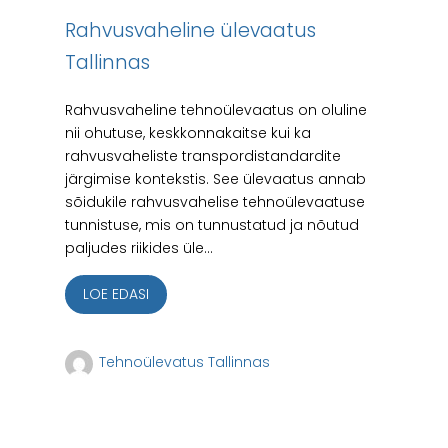
Rahvusvaheline ülevaatus
Tallinnas
Rahvusvaheline tehnoülevaatus on oluline
nii ohutuse, keskkonnakaitse kui ka
rahvusvaheliste transpordistandardite
järgimise kontekstis. See ülevaatus annab
sõidukile rahvusvahelise tehnoülevaatuse
tunnistuse, mis on tunnustatud ja nõutud
paljudes riikides üle...
LOE EDASI
Tehnoülevatus Tallinnas