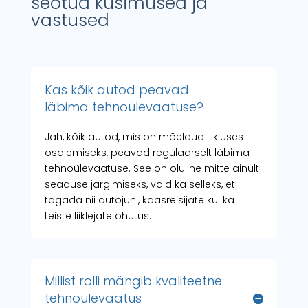
seotud küsimused ja
vastused
Kas kõik autod peavad
läbima tehnoülevaatuse?
Jah, kõik autod, mis on mõeldud liikluses
osalemiseks, peavad regulaarselt läbima
tehnoülevaatuse. See on oluline mitte ainult
seaduse järgimiseks, vaid ka selleks, et
tagada nii autojuhi, kaasreisijate kui ka
teiste liiklejate ohutus.
Millist rolli mängib kvaliteetne
tehnoülevaatus