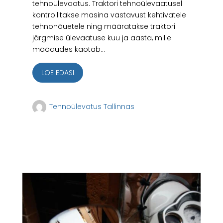
tehnoülevaatus. Traktori tehnoülevaatusel
kontrollitakse masina vastavust kehtivatele
tehnonõuetele ning määratakse traktori
järgmise ülevaatuse kuu ja aasta, mille
möödudes kaotab...
LOE EDASI
Tehnoülevatus Tallinnas