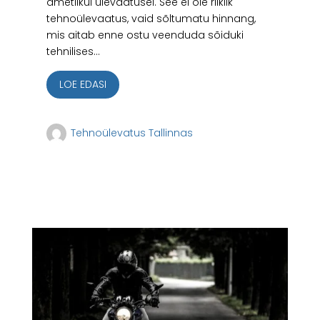
ametlikul ülevaatusel. See ei ole riiklik
tehnoülevaatus, vaid sõltumatu hinnang,
mis aitab enne ostu veenduda sõiduki
tehnilises...
LOE EDASI
Tehnoülevatus Tallinnas