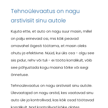
Tehnoülevaatus on nagu
arstivisiit sinu autole
Kujuta ette, et auto on nagu suur masin, millel
on palju erinevaid osi, mis kõik peavad
omavahel õigesti töötama, et masin oleks
ohutu ja efektiivne. Nüüd, kui üks osa - olgu see
siis pidur, rehv või tuli - ei tööta korralikult, võib
see põhjustada kogu masina tõrke või isegi
õnnetuse.
Tehnoülevaatus on nagu arstivisiit sinu autole.
Ülevaatajad on nagu arstid, kes vaatavad sinu
auto üle ja kontrollivad, kas kõik osad töötavad
korralikult. Nad kontrollivad kõike alates