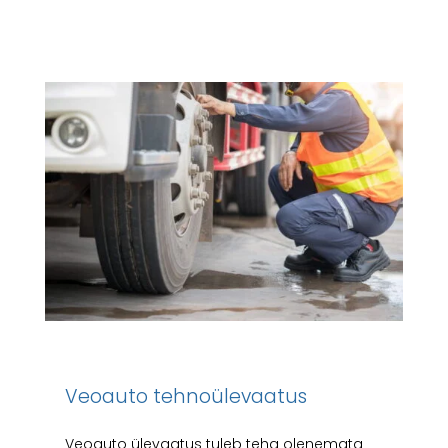
Veoauto tehnoülevaatus
Veoauto ülevaatus tuleb teha olenemata