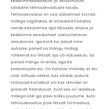
keskkonnasäästlikust ja liiklusohutust
sõidukite tehnoülevaatuste kaudu.
Tehnoülevaatus on osa üldisemast korrast,
millega tagatakse, et sõidukeid hoitakse
nende kasutamise ajal liiklusele ohutus ja
keskkonna seisukohast vastuvõetavas
seisukorras. Iga kord, kui astud oma
autosse, paned sa mängu midagi
rohkemat kui lihtsalt aja või kütusekulu. Sa
paned mängu nii enda, aga ka
kaasreisijate elu. On kohutav mõelda, et elu
võib sõltuda sellest, kas sõiduki pidurid
töötavad korralikult või kas rehvidel on
piisavalt haarduvust. Kuid see on reaalsus,
millega kõik iga päev kokku puutume. Auto
tehnoülevaatus pole lihtsalt formaalsus,