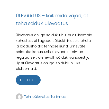
ÜLEVAATUS – kõik mida vajad, et
teha sõiduki ülevaatus
Ülevaatus on iga sõidukijuhi üks olulisemaid
kohustusi, et tagada sõiduki liiklusele ohutu
ja loodushoidlik tehnoseisund. Erinevate
sõidukite kohustuslik ülevaatus toimub
regulaarselt, olenevalt sõiduki vanusest ja
liigist.Ülevaatus on iga sõidukijuhi üks
olulisemaid...
LOE EDASI
Tehnoülevatus Tallinnas