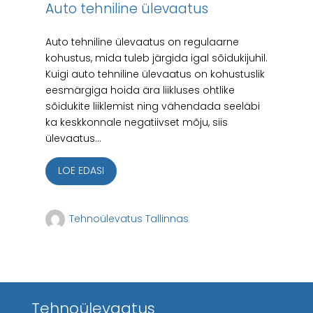
Auto tehniline ülevaatus
Auto tehniline ülevaatus on regulaarne
kohustus, mida tuleb järgida igal sõidukijuhil.
Kuigi auto tehniline ülevaatus on kohustuslik
eesmärgiga hoida ära liikluses ohtlike
sõidukite liiklemist ning vähendada seeläbi
ka keskkonnale negatiivset mõju, siis
ülevaatus...
LOE EDASI
Tehnoülevatus Tallinnas
Tehnoülevaatus