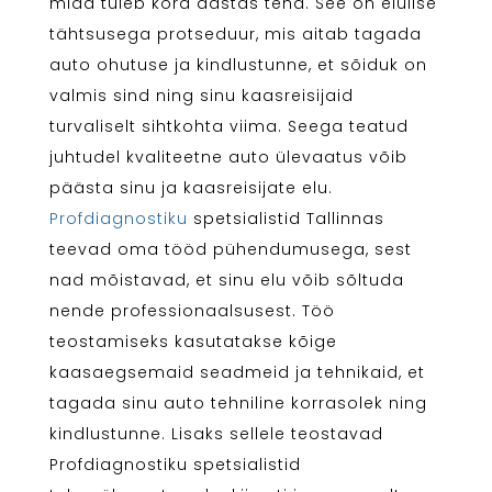
mida tuleb kord aastas teha. See on elulise
tähtsusega protseduur, mis aitab tagada
auto ohutuse ja kindlustunne, et sõiduk on
valmis sind ning sinu kaasreisijaid
turvaliselt sihtkohta viima. Seega teatud
juhtudel kvaliteetne auto ülevaatus võib
päästa sinu ja kaasreisijate elu.
Profdiagnostiku
spetsialistid Tallinnas
teevad oma tööd pühendumusega, sest
nad mõistavad, et sinu elu võib sõltuda
nende professionaalsusest. Töö
teostamiseks kasutatakse kõige
kaasaegsemaid seadmeid ja tehnikaid, et
tagada sinu auto tehniline korrasolek ning
kindlustunne. Lisaks sellele teostavad
Profdiagnostiku spetsialistid