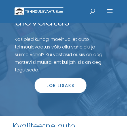
Kvaliteetne auto
ülevaatus
Kas oled kunagi mõelnud, et auto
tehnoülevaatus võib olla vahe elu ja
surma vahel? Kui vastasid ei, siis on aeg
mõtteviisi muuta, ent kui jah, siis on aeg
tegutseda.
LOE LISAKS
Kvaliteetne auto