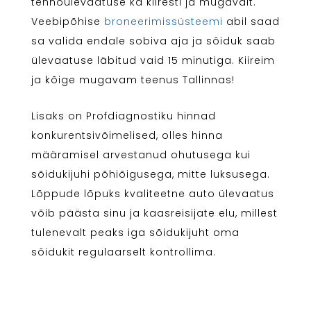
tehnoülevaatuse ka kiiresti ja mugavalt.
Veebipõhise
broneerimissüsteemi
abil saad
sa valida endale sobiva aja ja sõiduk saab
ülevaatuse läbitud vaid 15 minutiga. Kiireim
ja kõige mugavam teenus Tallinnas!
Lisaks on Profdiagnostiku hinnad
konkurentsivõimelised, olles hinna
määramisel arvestanud ohutusega kui
sõidukijuhi põhiõigusega, mitte luksusega.
Lõppude lõpuks kvaliteetne auto ülevaatus
võib päästa sinu ja kaasreisijate elu, millest
tulenevalt peaks iga sõidukijuht oma
sõidukit regulaarselt kontrollima.