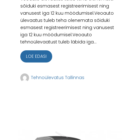
sõiduki esmasest registreerimisest ning
vanusest iga 12 kuu möödumisel.Veoauto
ülevaatus tuleb teha olenemata sõiduki
esmasest registreerimisest ning vanusest
iga 12 kuu möödumisel.Veoauto
tehnoülevaatust tuleb läbida iga...
LOE EDASI
Tehnoülevatus Tallinnas