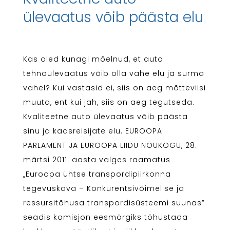
ülevaatus võib päästa elu
Kas oled kunagi mõelnud, et auto
tehnoülevaatus võib olla vahe elu ja surma
vahel? Kui vastasid ei, siis on aeg mõtteviisi
muuta, ent kui jah, siis on aeg tegutseda.
Kvaliteetne auto ülevaatus võib päästa
sinu ja kaasreisijate elu. EUROOPA
PARLAMENT JA EUROOPA LIIDU NÕUKOGU, 28.
märtsi 2011. aasta valges raamatus
„Euroopa ühtse transpordipiirkonna
tegevuskava – Konkurentsivõimelise ja
ressursitõhusa transpordisüsteemi suunas”
seadis komisjon eesmärgiks tõhustada