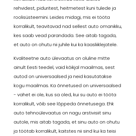
rehvidest, piduritest, heitmetest kuni tulede ja
roolisüsteemini. Leides midagi, mis ei tööta
korralikult, teavitavad nad sellest auto omanikku,
kes saab vead parandada. See aitab tagada,
et auto on ohutu nii juhile kui ka kaasliiklejatele.
Kvaliteetne auto ülevaatus on oluline mitte
ainult Eesti teedel, vaid kõikjal maailmas, sest
autod on universaalsed ja neid kasutatakse
kogu maailmas. Ka õnnetused on universaalsed
- vahet ei ole, kus sa oled, kui su auto ei tööta
korralikult, võib see lõppeda õnnetusega. Ehk
auto tehnoülevaatus on nagu arstivisiit sinu
autole, mis aitab tagada, et sinu auto on ohutu
ja töötab korralikult, kaitstes nii sind kui ka teisi