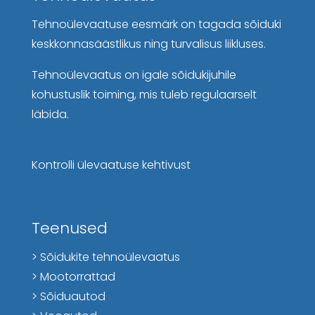
Tehnoülevaatuse eesmärk on tagada sõiduki
keskkonnasäästlikus ning turvalisus liikluses.
Tehnoülevaatus on igale sõidukijuhile
kohustuslik toiming, mis tuleb regulaarselt
läbida.
Kontrolli ülevaatuse kehtivust
Teenused
> Sõidukite tehnoülevaatus
> Mootorrattad
> Sõiduautod