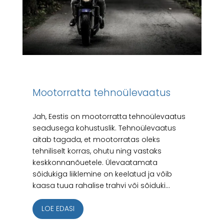
Mootorratta tehnoülevaatus
Jah, Eestis on mootorratta tehnoülevaatus
seadusega kohustuslik. Tehnoülevaatus
aitab tagada, et mootorratas oleks
tehniliselt korras, ohutu ning vastaks
keskkonnanõuetele. Ülevaatamata
sõidukiga liiklemine on keelatud ja võib
kaasa tuua rahalise trahvi või sõiduki...
LOE EDASI