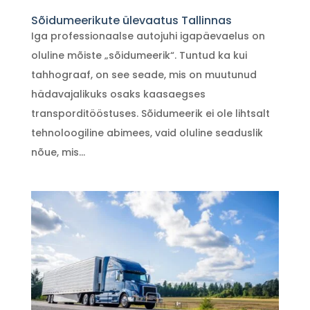
Sõidumeerikute ülevaatus Tallinnas
Iga professionaalse autojuhi igapäevaelus on
oluline mõiste „sõidumeerik“. Tuntud ka kui
tahhograaf, on see seade, mis on muutunud
hädavajalikuks osaks kaasaegses
transporditööstuses. Sõidumeerik ei ole lihtsalt
tehnoloogiline abimees, vaid oluline seaduslik
nõue, mis...