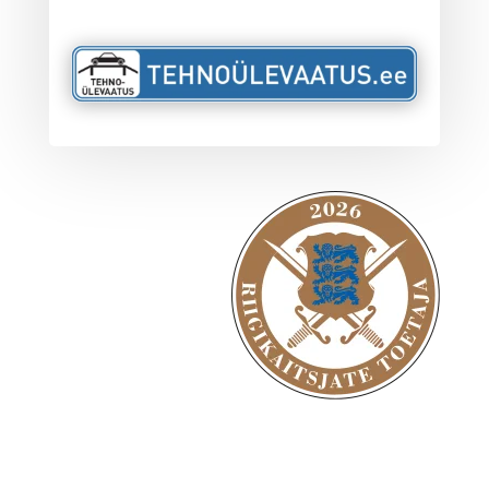
Privaatsustingimused
Profdiagnostik on tunnustatud Riigikaitsjate
toetaja 2026. Toetame Eesti riigikaitsjaid ja
reservväelasi, sest tugev riigikaitse sünnib