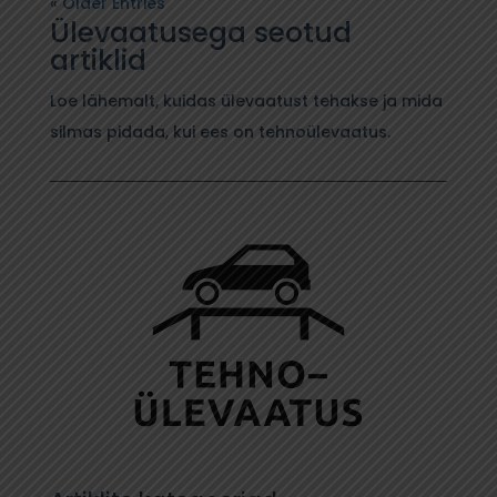
« Older Entries
Ülevaatusega seotud
artiklid
Loe lähemalt, kuidas ülevaatust tehakse ja mida
silmas pidada, kui ees on tehnoülevaatus.