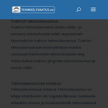
Traktori tehnoülevaatus
Traktori tehnoülevaatus Lisaks sõidu- ja
veoauto ülevaatusele tuleb regulaarselt
teostada ka traktori tehnoülevaatus. Traktori
tehnoülevaatusel kontrollitakse masina
vastavust kehtivatele tehnonõuetele ning
määratakse traktori järgmise ülevaatuse kuu ja
aasta, mille...
Tehnoülevaatuse määrus
Tehnoülevaatuse määrus Tehnoülevaatus on
kõige efektiivsem viis tagada liikluses osalevate
sõidukite ohutus ja loodussäästlik tehnoseisund.