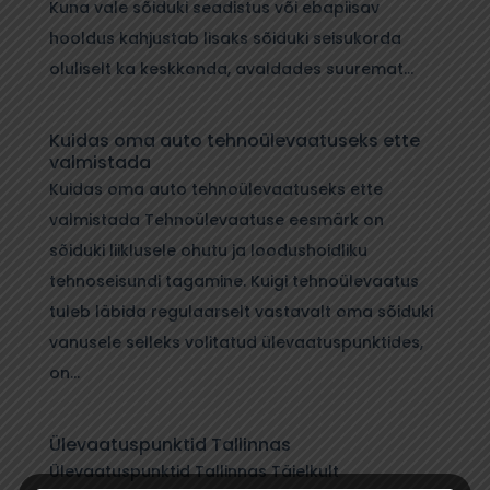
Kuna vale sõiduki seadistus või ebapiisav
hooldus kahjustab lisaks sõiduki seisukorda
oluliselt ka keskkonda, avaldades suuremat...
Kuidas oma auto tehnoülevaatuseks ette
valmistada
Kuidas oma auto tehnoülevaatuseks ette
valmistada Tehnoülevaatuse eesmärk on
sõiduki liiklusele ohutu ja loodushoidliku
tehnoseisundi tagamine. Kuigi tehnoülevaatus
tuleb läbida regulaarselt vastavalt oma sõiduki
vanusele selleks volitatud ülevaatuspunktides,
on...
Ülevaatuspunktid Tallinnas
Ülevaatuspunktid Tallinnas Täielkult