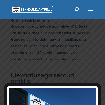
Naastrehvide vahetus
Naastrehvide vahetus Naastrehve võib Eestis
kasutada alates 15. oktoobrist kuni 31. märtsini.
Erandina võib talviste tee- ja ilmastikuolude
esinemise korral naastrehve kasutada 1.
oktoobrist kuni 30. aprillini. Suverehvide
kasutamine on kohustuslik alates 1. maist....
Ülevaatusega seotud
artiklid
Loe lähemalt, kuidas ülevaatust tehakse ja mida
silmas pidada, kui ees on tehnoülevaatus.