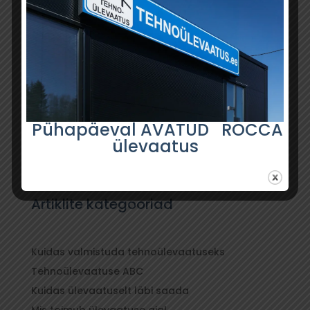
Pühapäeval AVATUD ROCCA
ülevaatus
Artiklite kategooriad
Kuidas valmistuda tehnoülevaatuseks
Tehnoülevaatuse ABC
Kuidas ülevaatuselt läbi saada