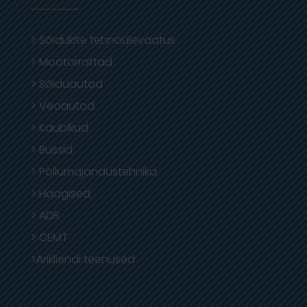
> Sõidukite tehnoülevaatus
> Mootorrattad
> Sõiduautod
> Veoautod
> Kaubikud
> Bussid
> Põllumajandustehnika
> Haagised
> ADR
> CEMT
>Ärikliendi teenused