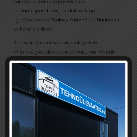
kaubanduskeskuse parklas teeb
ülevaatuspunkti kergesti leitavaks ja
ligipääsetavaks Pikaliiva, Kakumäe ja Haabersti
piirkona elanikele.
Rocca Al Mare ülevaatuspunkt pakub
mitmekülgset ülevaatusteenust, mis hõlmab
mopeedautode, sõiduautode, kaubikute,
mootorrataste, haagiste, ATV-de ja
liikurmasinate tehnoülevaatust.
Lisaks kiirele teenindusele on Rocca Al Mare
Ülevaatuspunktil ka mugav online-
broneerimissüsteem, mis võimaldab teil leida
endale sobiva aja ning tasuda ülevaatuse
pangalingi või kaardiga. Kui tasute meie online-