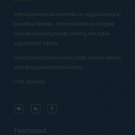
Tehnoülevaatuse eesmärk on tagada sõiduki
turvalisus liikluses. Tehnoülevaatus on igale
sõidukijuhile kohustuslik toiming, mis tuleb
regulaarselt läbida.
Tehnoülevaatusele tulles peab kaasas olema
sõiduki registreerimistunnistus.
HTML sitemap
Teenused