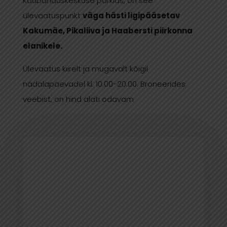
Kaubanduskeskuse parklas, on see
ülevaatuspunkt
väga hästi ligipääsetav
Kakumäe, Pikaliiva ja Haabersti piirkonna
elanikele.
Ülevaatus kiirelt ja mugavalt kõigil
nädalapäevadel kl. 10.00-20.00. Broneerides
veebist, on hind alati odavam