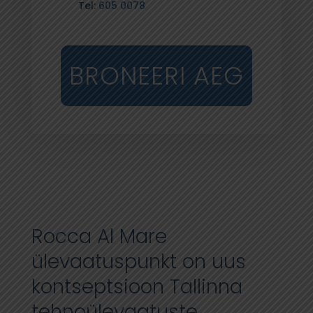
Tel:
605 0078
BRONEERI AEG
Rocca Al Mare
ülevaatuspunkt on uus
kontseptsioon Tallinna
tehnoülevaatuste