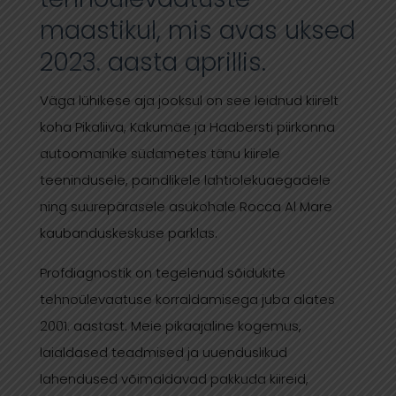
maastikul, mis avas uksed
2023. aasta aprillis.
Väga lühikese aja jooksul on see leidnud kiirelt
koha Pikaliiva, Kakumäe ja Haabersti piirkonna
autoomanike südametes tänu kiirele
teenindusele, paindlikele lahtiolekuaegadele
ning suurepärasele asukohale Rocca Al Mare
kaubanduskeskuse parklas.
Profdiagnostik on tegelenud sõidukite
tehnoülevaatuse korraldamisega juba alates
2001. aastast. Meie pikaajaline kogemus,
laialdased teadmised ja uuenduslikud
lahendused võimaldavad pakkuda kiireid,