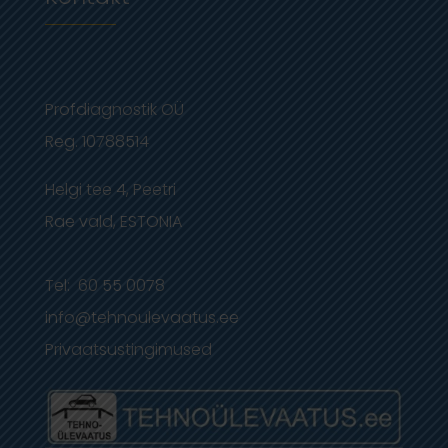
Profdiagnostik OÜ
Reg. 10788514
Helgi tee 4, Peetri
Rae vald, ESTONIA
Tel: 60 55 0078
info@tehnoulevaatus.ee
Privaatsustingimused