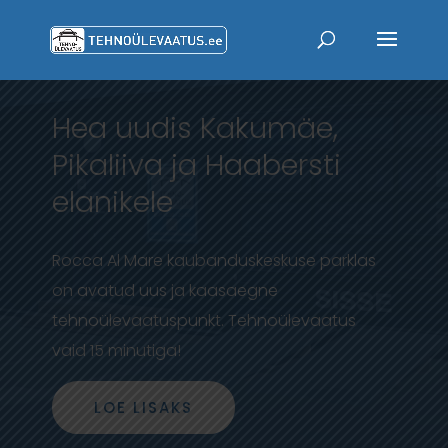
Hea uudis Kakumäe,
Pikaliiva ja Haabersti
elanikele
Rocca Al Mare kaubanduskeskuse parklas
on avatud uus ja kaasaegne
tehnoülevaatuspunkt. Tehnoülevaatus
vaid 15 minutiga!
LOE LISAKS