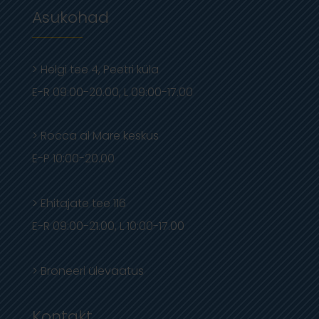
Asukohad
>
Helgi tee 4, Peetri küla
E-R 09:00-20.00, L 09:00-17.00
> Rocca al Mare keskus
E-P 10:00-20.00
> Ehitajate tee 116
E-R 09:00-21.00, L 10:00-17.00
> Broneeri ülevaatus
Kontakt