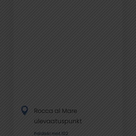

Rocca al Mare
ülevaatuspunkt
Paldiski mnt.102