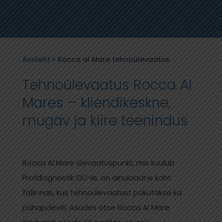
Avaleht
»
Rocca al Mare tehnoülevaatus
Tehnoülevaatus Rocca Al
Mares – kliendikeskne,
mugav ja kiire teenindus
Rocca Al Mare ülevaatuspunkt, mis kuulub
Profdiagnostik OÜ-le, on ainulaadne koht
Tallinnas, kus tehnoülevaatust pakutakse ka
pühapäeviti. Asudes otse Rocca Al Mare