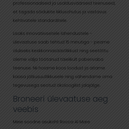
professionaalseid ja usaldusväärseid teenuseid,
et tagada sõidukite liiklusohutus ja vastavus
kehtivatele standarditele.
Lisaks innovatiivsetele lahendustele -
ülevaatuse saab tehtud 15 minutiga - peame
oluliseks keskkonnasäästlikkust ning seetõttu
oleme välja töötanud täielikult paberivaba
teenuse. Nii hoiame koos loodust ja aitame
kaasa jätkusuutlikkusele ning vähendame oma
tegevusega seotud ökoloogilist jalajälge.
Broneeri ülevaatuse aeg
veebis
Meie soodne asukoht Rocca Al Mare