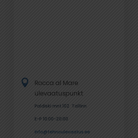

Rocca al Mare
ülevaatuspunkt
Paldiski mnt.102
Tallinn
E-P 10:00-20:00
info@tehnoulevaatus.ee