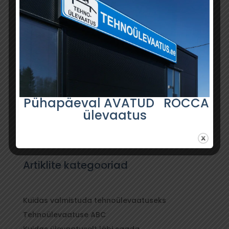
Pühapäeval AVATUD ROCCA
ülevaatus
Artiklite kategooriad
Kuidas valmistuda tehnoülevaatuseks
Tehnoülevaatuse ABC