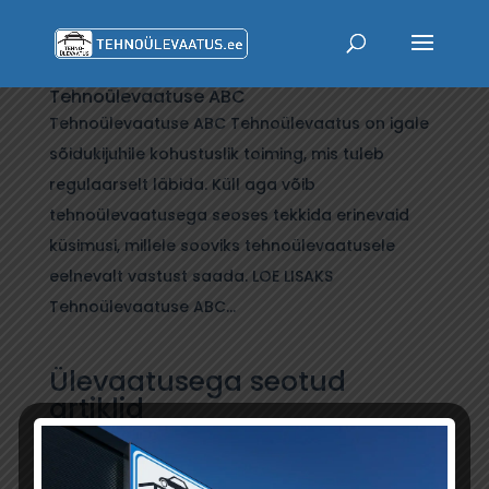
Tehnoülevaatuse ABC
Tehnoülevaatuse ABC Tehnoülevaatus on igale
sõidukijuhile kohustuslik toiming, mis tuleb
regulaarselt läbida. Küll aga võib
tehnoülevaatusega seoses tekkida erinevaid
küsimusi, millele sooviks tehnoülevaatusele
eelnevalt vastust saada. LOE LISAKS
Tehnoülevaatuse ABC...
Ülevaatusega seotud
artiklid
Loe lähemalt, kuidas ülevaatust tehakse ja mida
silmas pidada, kui ees on tehnoülevaatus.