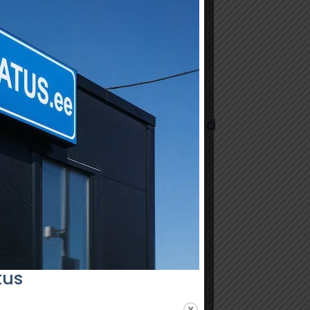
Artiklite kategooriad
Kuidas valmistuda
tehnoülevaatuseks
Tehnoülevaatuse ABC
Kuidas ülevaatuselt läbi
saada
Mis toimub ülevaatuse ajal
tus
Mida teha, kui ei saanud
ülevaatuselt läbi