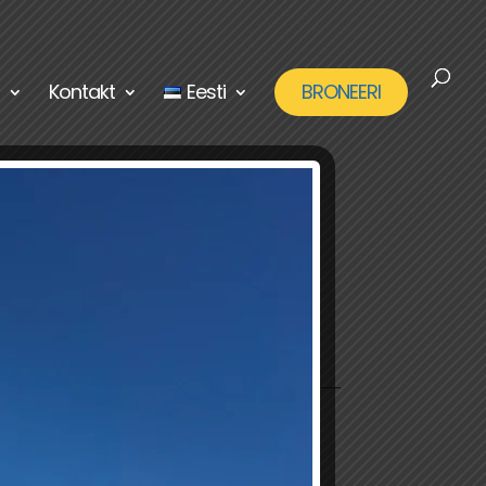
Kontakt
Eesti
BRONEERI
Ülevaatusega
seotud artiklid
Loe lähemalt, kuidas
sta
ülevaatust tehakse ja mida
silmas pidada, kui ees on
tehnoülevaatus.