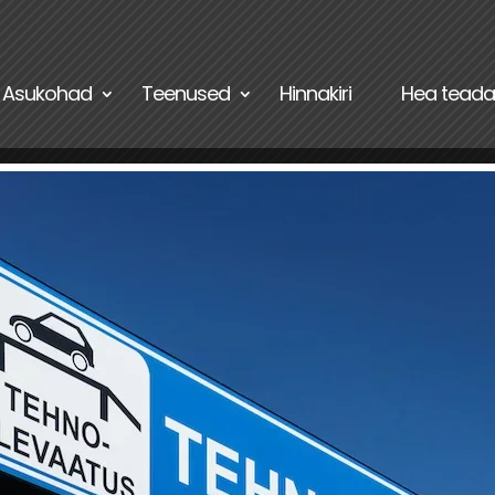
Asukohad
Teenused
Hinnakiri
Hea teada
u auto ülevaatuse aeg?
duki ülevaatus on kohustuslik toiming igale sõidukijuhile.
levaatuspunkti külastada enamasti kord aastas või kahe aa
evaatuse aeg? Sõiduki...