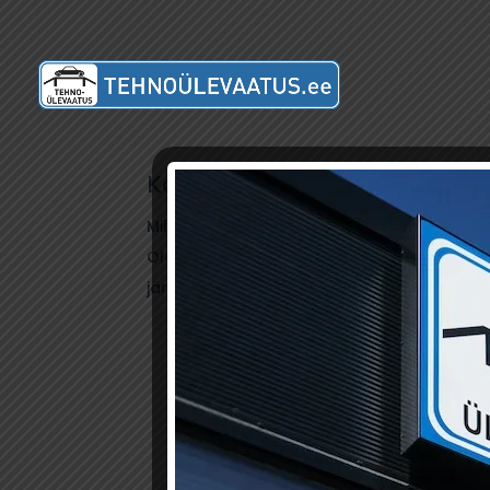
Kas tead, millal saabub sin
Millal saabub sinu auto ülevaatuse aeg? Sõi
Olenemata sõiduki vanusest, tuleb tehnoü
järel. LOE LISAKS Millal saabub sinu auto ül