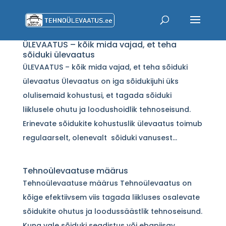
ÜLEVAATUS – kõik mida vajad, et teha
sõiduki ülevaatus
ÜLEVAATUS – kõik mida vajad, et teha sõiduki
ülevaatus Ülevaatus on iga sõidukijuhi üks
olulisemaid kohustusi, et tagada sõiduki
liiklusele ohutu ja loodushoidlik tehnoseisund.
Erinevate sõidukite kohustuslik ülevaatus toimub
regulaarselt, olenevalt sõiduki vanusest...
Tehnoülevaatuse määrus
Tehnoülevaatuse määrus Tehnoülevaatus on
kõige efektiivsem viis tagada liikluses osalevate
sõidukite ohutus ja loodussäästlik tehnoseisund.
Kuna vale sõiduki seadistus või ebapiisav