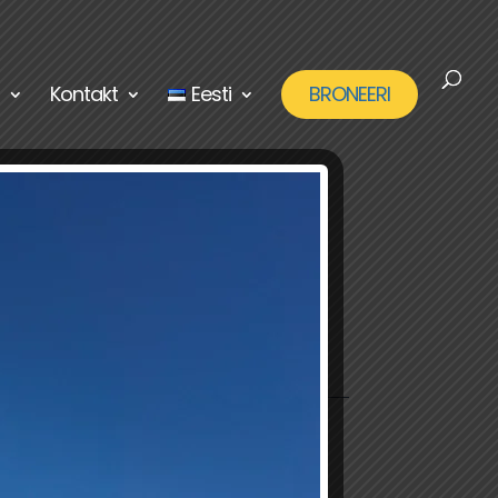
Kontakt
Eesti
BRONEERI
Ülevaatusega
seotud artiklid
Loe lähemalt, kuidas
ülevaatust tehakse ja mida
silmas pidada, kui ees on
tehnoülevaatus.