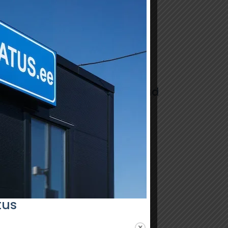
Artiklite kategooriad
Kuidas valmistuda
tehnoülevaatuseks
Tehnoülevaatuse ABC
Kuidas ülevaatuselt läbi
saada
Mis toimub ülevaatuse ajal
tus
Mida teha, kui ei saanud
ülevaatuselt läbi