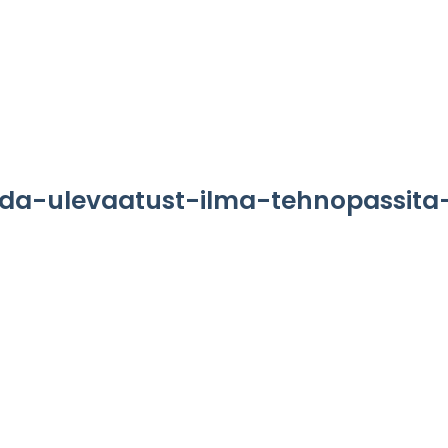
Asukohad
Teenused
Hinnakiri
Hea teada
da-ulevaatust-ilma-tehnopassita