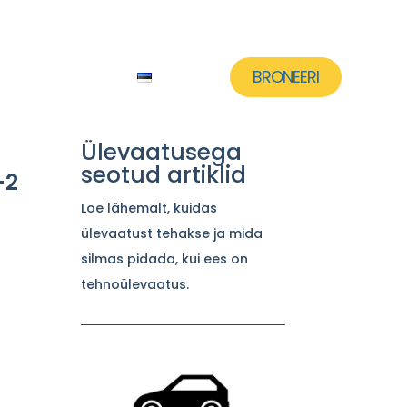
Kontakt
Eesti
BRONEERI
Ülevaatusega
seotud artiklid
-2
Loe lähemalt, kuidas
ülevaatust tehakse ja mida
silmas pidada, kui ees on
tehnoülevaatus.