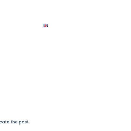
Contact
English
BOOK
cate the post.