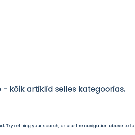
tions
Services
Pricelist
Articles
FAQ
- kõik artiklid selles kategoorias.
 Try refining your search, or use the navigation above to lo