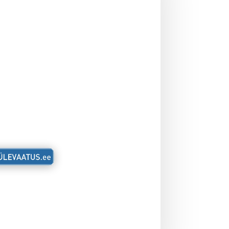
ik OÜ
4
eetri
TONIA
8
levaatus.ee
ingimused