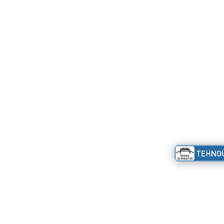
used
Asukohad
Kontakt
ite
>
Helgi tee 4, Peetri küla
Profdiagnost
evaatus
E-R 09:00-20.00, L 09:00-
Reg. 1078851
rrattad
17.00
Helgi tee 4, P
autod
> Rocca al Mare keskus
Rae vald, ES
utod
E-P 10:00-20.00
kud
Tel:
6050 07
> Ehitajate tee 116
info@tehnou
majandustehnika
E-R 09:00-21.00, L 09:00-
Privaatsust
sed
17.00
> Broneeri ülevaatus
endi teenused