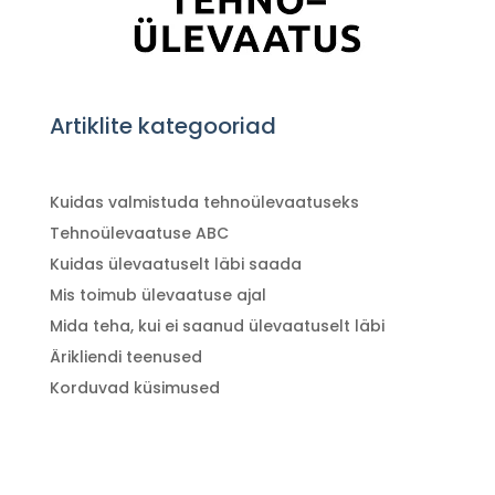
Artiklite kategooriad
Kuidas valmistuda tehnoülevaatuseks
Tehnoülevaatuse ABC
Kuidas ülevaatuselt läbi saada
Mis toimub ülevaatuse ajal
Mida teha, kui ei saanud ülevaatuselt läbi
Ärikliendi teenused
Korduvad küsimused