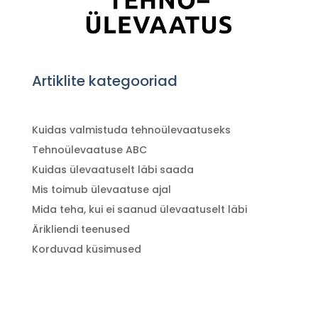
Artiklite kategooriad
Kuidas valmistuda tehnoülevaatuseks
Tehnoülevaatuse ABC
Kuidas ülevaatuselt läbi saada
Mis toimub ülevaatuse ajal
Mida teha, kui ei saanud ülevaatuselt läbi
Ärikliendi teenused
Korduvad küsimused