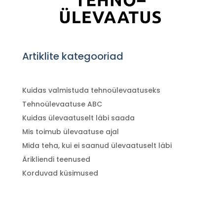
Artiklite kategooriad
Kuidas valmistuda tehnoülevaatuseks
Tehnoülevaatuse ABC
Kuidas ülevaatuselt läbi saada
Mis toimub ülevaatuse ajal
Mida teha, kui ei saanud ülevaatuselt läbi
Ärikliendi teenused
Korduvad küsimused