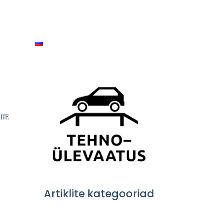
кты
Русский
Забронировать
ЬШЕ
Artiklite kategooriad