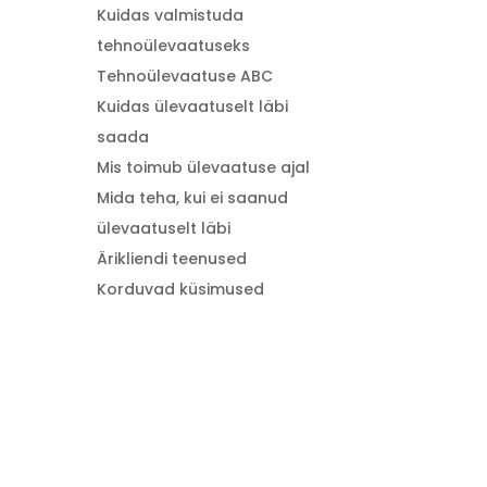
Kuidas valmistuda
tehnoülevaatuseks
Tehnoülevaatuse ABC
Kuidas ülevaatuselt läbi
saada
Mis toimub ülevaatuse ajal
Mida teha, kui ei saanud
ülevaatuselt läbi
Ärikliendi teenused
Korduvad küsimused