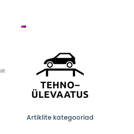
кты
Русский
Забронировать
ЬШЕ
Artiklite kategooriad