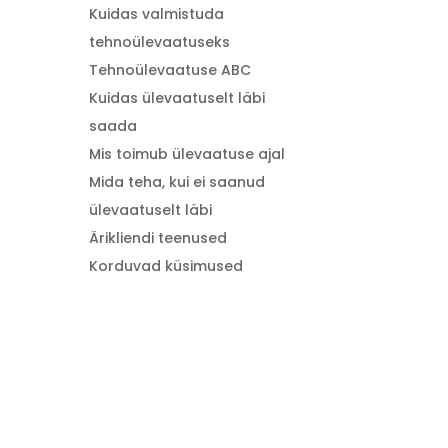
Kuidas valmistuda
tehnoülevaatuseks
Tehnoülevaatuse ABC
Kuidas ülevaatuselt läbi
saada
Mis toimub ülevaatuse ajal
Mida teha, kui ei saanud
ülevaatuselt läbi
Ärikliendi teenused
Korduvad küsimused