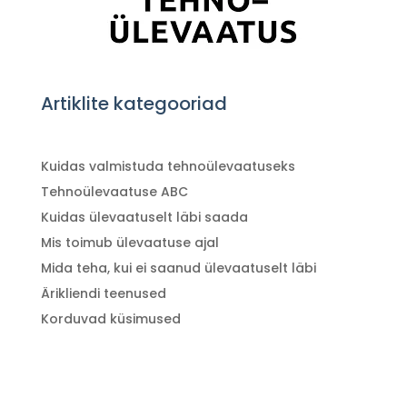
Artiklite kategooriad
Kuidas valmistuda tehnoülevaatuseks
Tehnoülevaatuse ABC
Kuidas ülevaatuselt läbi saada
Mis toimub ülevaatuse ajal
Mida teha, kui ei saanud ülevaatuselt läbi
Ärikliendi teenused
Korduvad küsimused