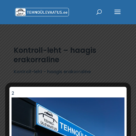
Kontroll-leht – haagis
erakorraline
Kontroll-leht - haagis erakorraline
2