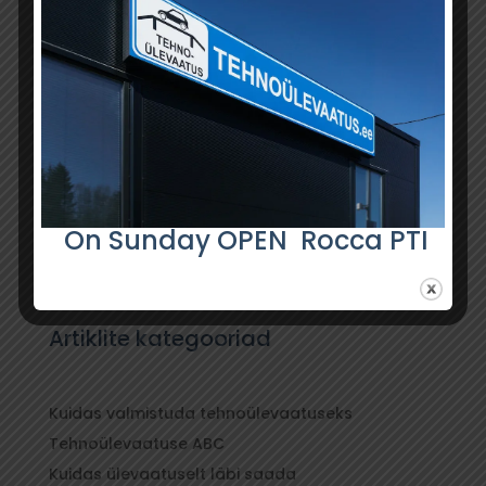
O
n Sunday OPEN
Rocca
PTI
Artiklite kategooriad
Kuidas valmistuda tehnoülevaatuseks
Tehnoülevaatuse ABC
Kuidas ülevaatuselt läbi saada